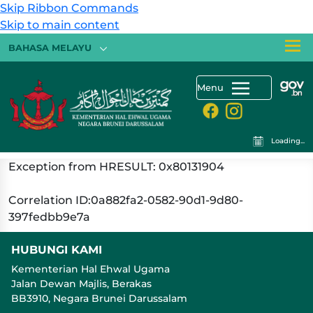
Skip Ribbon Commands
Skip to main content
BAHASA MELAYU
Menu
Loading...
Exception from HRESULT: 0x80131904
Correlation ID:0a882fa2-0582-90d1-9d80-
397fedbb9e7a
HUBUNGI KAMI
Kementerian Hal Ehwal Ugama
Jalan Dewan Majlis, Berakas
BB3910, Negara Brunei Darussalam