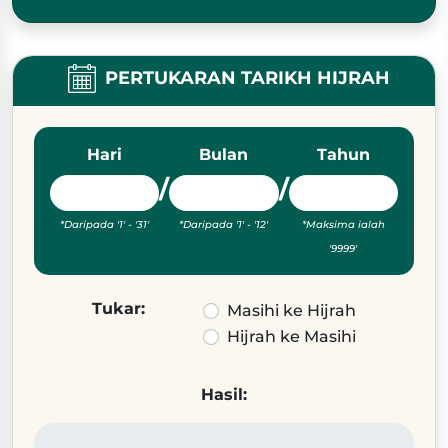
PERTUKARAN TARIKH HIJRAH
Hari
Bulan
Tahun
/
/
*Daripada '1' - '31'
*Daripada '1' - '12'
*Maksima ialah
'9999'
Tukar:
Masihi ke Hijrah
Hijrah ke Masihi
Hasil: