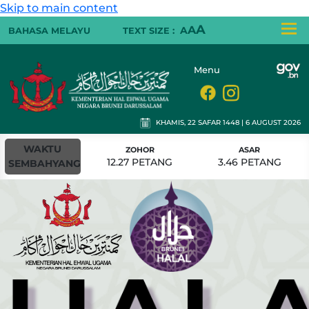
Skip to main content
A
A
A
BAHASA MELAYU
TEXT SIZE :
Menu
KHAMIS, 22 SAFAR 1448 | 6 AUGUST 2026
WAKTU
ZOHOR
ASAR
MAGHRIB
12.27 PETANG
3.46 PETANG
6.36 PETANG
SEMBAHYANG