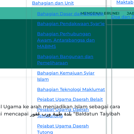
Maktab
Bahagian dan Unit
Bahagian Dasar dan Strategik
MENGENAI BRUNEI
JA
Doa dan Zi
Bahagian Pendakwaan Syar'ie
Bahagian Perhubungan
Awam, Antarabangsa dan
MABIMS
Bahagian Bangunan dan
Pemeliharaan
Bahagian Kemajuan Syiar
Islam
Bahagian Teknologi Maklumat
Pejabat Ugama Daerah Belait
 Ugama ke arah menjadikan Islam sebagai cara
Pejabat Ugama Daerah
ب “Baldatun Taiyibah
Temburong
Pejabat Ugama Daerah
Tutong