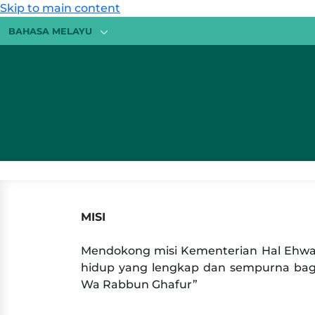
Skip to main content
BAHASA MELAYU
MISI
Mendokong misi Kementerian Hal Ehwal
hidup yang lengkap dan sempurna bagi mencapai لدة طيبة ورب غفور
Wa Rabbun Ghafur”