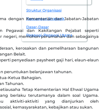
Struktur Organisasi
Rancangan Strategik
ama dengan Kementerian dan Jabatan-Jabatan
Dasar-Dasar
 Pegawai dan Kakitangan Pejabat seperti
Pegawai-Pegawai Utama
uar negeri, memohon perumahan dan sebagainya
deraan, kerosakan dan pemeliharaan bangunan
ngan Belait.
rti penyediaan paysheet gaji hari, elaun-elaun
n peruntukan belanjawan tahunan.
ua-Ketua Bahagian.
an Tahunan.
etiausaha Tetap Kementerian Hal Ehwal Ugama
ang berlaku terutamanya dalam soal Ugama.
u aktiviti-aktiviti yang dianjurkan oleh
sosial, kemasyarakatan, kebajikan atau sukan.