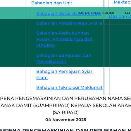
Maktab
Bahagian dan Unit
Bahagian Dasar dan Strategik
MENGENAI BRUNEI
JA
Doa dan Zi
Bahagian Pendakwaan Syar'ie
Bahagian Perhubungan
Awam, Antarabangsa dan
MABIMS
Bahagian Bangunan dan
Pemeliharaan
Bahagian Kemajuan Syiar
Islam
Bahagian Teknologi Maklumat
Pejabat Ugama Daerah Belait
Pejabat Ugama Daerah
Temburong
04 November 2025
Pejabat Ugama Daerah
Tutong
SEMPENA PENGEMASKINIAN DAN PERUBAHAN 