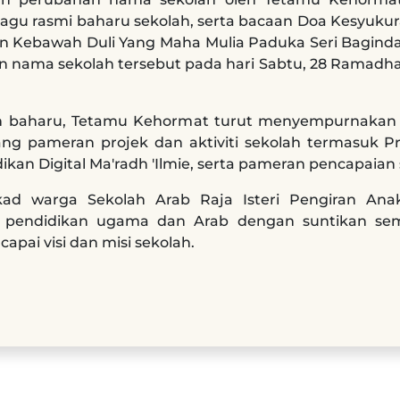
agu rasmi baharu sekolah, serta bacaan Doa Kesyukur
an Kebawah Duli Yang Maha Mulia Paduka Seri Bagind
an nama sekolah tersebut pada hari Sabtu, 28 Ramadh
an baharu, Tetamu Kehormat turut menyempurnakan
g pameran projek dan aktiviti sekolah termasuk P
ikan Digital Ma'radh 'Ilmie, serta pameran pencapaia
kad warga Sekolah Arab Raja Isteri Pengiran An
 pendidikan ugama dan Arab dengan suntikan sem
ai visi dan misi sekolah.​