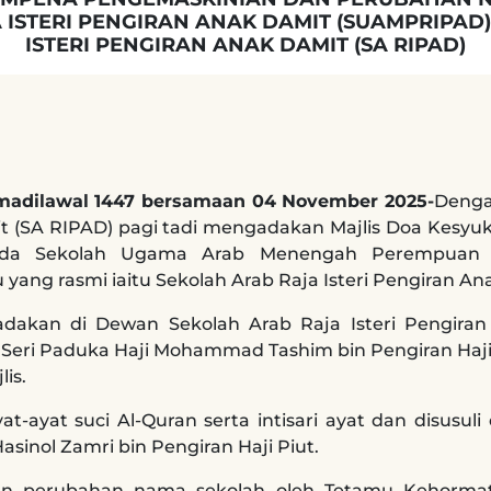
STERI PENGIRAN ANAK DAMIT (SUAMPRIPAD
ISTERI PENGIRAN ANAK DAMIT (SA RIPAD)
Struktur Organisasi
Rancangan Strategik
Dasar-Dasar
Pegawai-Pegawai Utama
Jamadilawal 1447 bersamaan 04 November 2025-
Denga
mit (SA RIPAD) pagi tadi mengadakan Majlis Doa Kes
da Sekolah Ugama Arab Menengah Perempuan R
ng rasmi iaitu Sekolah Arab Raja Isteri Pengiran An
iadakan di Dewan Sekolah Arab Raja Isteri Pengira
 Seri Paduka Haji Mohammad Tashim bin Pengiran Haji
is.
-ayat suci Al-Quran serta intisari ayat dan disusul
asinol Zamri bin Pengiran Haji Piut.
an perubahan nama sekolah oleh Tetamu Kehormat.