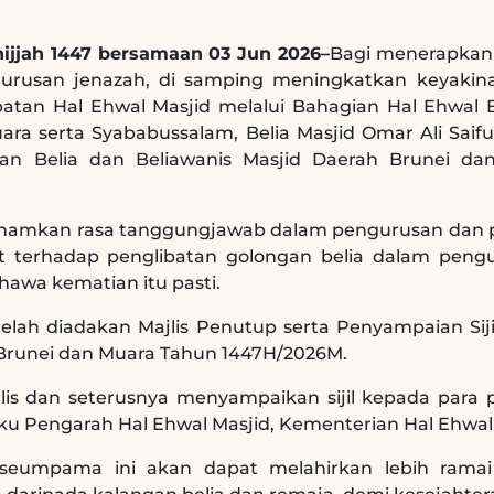
hijjah 1447 bersamaan 03 Jun 2026–
Bagi menerapkan 
gurusan jenazah, di samping meningkatkan keyakin
atan Hal Ehwal Masjid melalui Bahagian Hal Ehwal 
ara serta Syababussalam, Belia Masjid Omar Ali Saif
n Belia dan Beliawanis Masjid Daerah Brunei dan
nanamkan rasa tanggungjawab dalam pengurusan dan 
terhadap penglibatan golongan belia dalam pengur
wa kematian itu pasti.
telah diadakan Majlis Penutup serta Penyampaian Sij
 Brunei dan Muara Tahun 1447H/2026M.
is dan seterusnya menyampaikan sijil kepada para p
ku Pengarah Hal Ehwal Masjid, Kementerian Hal Ehwa
eumpama ini akan dapat melahirkan lebih ramai 