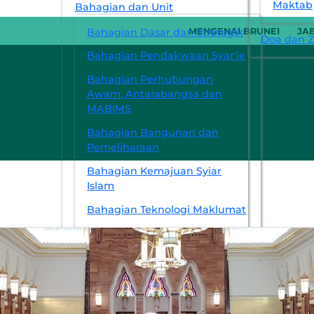
Maktab
Bahagian dan Unit
Bahagian Dasar dan Strategik
MENGENAI BRUNEI
JA
Doa dan Zi
Bahagian Pendakwaan Syar'ie
Bahagian Perhubungan
Awam, Antarabangsa dan
MABIMS
Bahagian Bangunan dan
Pemeliharaan
Bahagian Kemajuan Syiar
Islam
Bahagian Teknologi Maklumat
Pejabat Ugama Daerah Belait
Pejabat Ugama Daerah
Temburong
Pejabat Ugama Daerah
Tutong