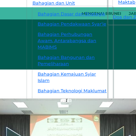
Maktab
Bahagian dan Unit
Bahagian Dasar dan Strategik
MENGENAI BRUNEI
JA
Doa dan Zi
Bahagian Pendakwaan Syar'ie
Bahagian Perhubungan
Awam, Antarabangsa dan
MABIMS
Bahagian Bangunan dan
Pemeliharaan
Bahagian Kemajuan Syiar
Islam
Bahagian Teknologi Maklumat
Pejabat Ugama Daerah Belait
Pejabat Ugama Daerah
Temburong
Pejabat Ugama Daerah
Tutong