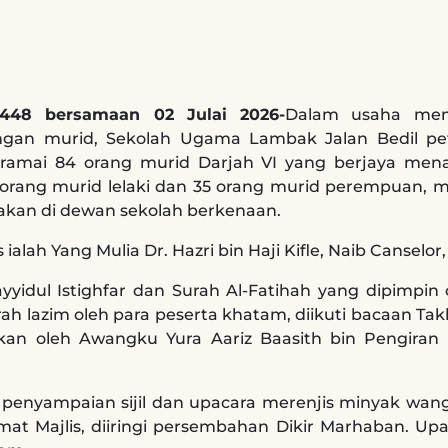
1448 bersamaan 02 Julai 2026-
Dalam usaha mem
ngan murid, Sekolah Ugama Lambak Jalan Bedil pet
ramai 84 orang murid Darjah VI yang berjaya men
 orang murid lelaki dan 35 orang murid perempuan, 
adakan di dewan sekolah berkenaan.
alah Yang Mulia Dr. Hazri bin Haji Kifle, Naib Canselor
yidul Istighfar dan Surah Al-Fatihah yang dipimpin
h lazim oleh para peserta khatam, diikuti bacaan Ta
an oleh Awangku Yura Aariz Baasith bin Pengiran Ha
 penyampaian sijil dan upacara merenjis minyak wan
 Majlis, diiringi persembahan Dikir Marhaban. Upaca